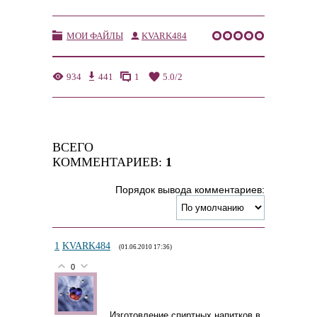
МОИ ФАЙЛЫ
KVARK484
934
441
1
5.0
/
2
ВСЕГО
КОММЕНТАРИЕВ
:
1
Порядок вывода комментариев:
1
KVARK484
(01.06.2010 17:36)
0
Изготовление спиртных напитков в